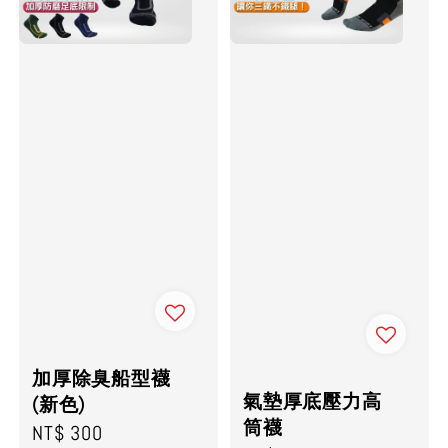
加厚除臭船型襪
氣墊厚底壓力高
(新色)
筒襪
Regular
NT$ 300