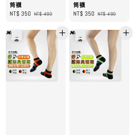
筒襪
筒襪
Sale
NT$ 350
Regular
Sale
NT$ 350
Regular
NT$ 490
NT$ 490
price
price
price
price
優惠
優惠