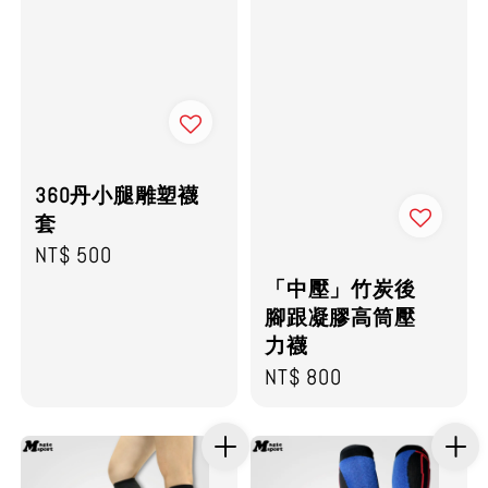
360丹小腿雕塑襪
套
Regular
NT$ 500
price
「中壓」竹炭後
腳跟凝膠高筒壓
力襪
Regular
NT$ 800
price