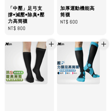
加厚運動機能高
「中壓」足弓支
筒襪
撐•減壓•除臭•壓
力高筒襪
Regular
NT$ 600
Regular
NT$ 800
price
price