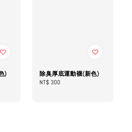
色)
除臭厚底運動襪(新色)
Regular
NT$ 300
price