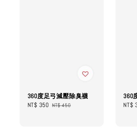
360度足弓減壓除臭襪
36
Sale
NT$ 350
Regular
Sale
NT$ 
NT$ 450
price
price
price