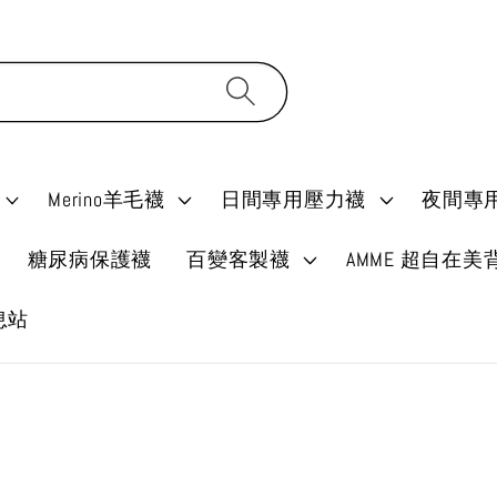
Merino羊毛襪
日間專用壓力襪
夜間專
糖尿病保護襪
百變客製襪
AMME 超自在美
消息站