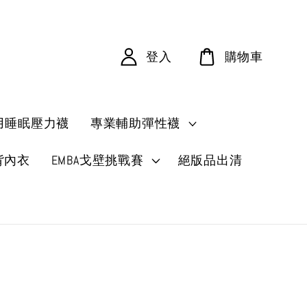
登入
購物車
用睡眠壓力襪
專業輔助彈性襪
背內衣
EMBA戈壁挑戰賽
絕版品出清