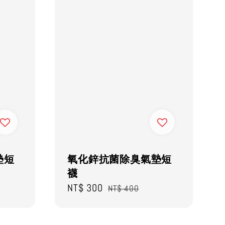
墊短
氧化鋅抗菌除臭氣墊短
襪
Sale
NT$ 300
Regular
NT$ 400
price
price