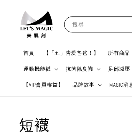
搜尋
首頁
【「五」告愛爸爸！】
所有商品
運動機能襪
抗菌除臭襪
足部減壓
【VIP會員權益】
品牌故事
MAGIC
短襪