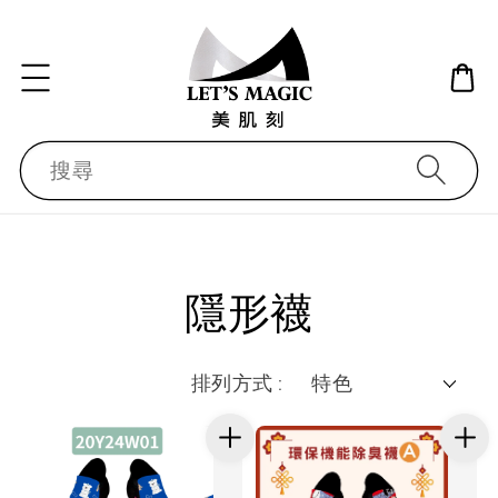
搜尋
隱形襪
排列方式 :