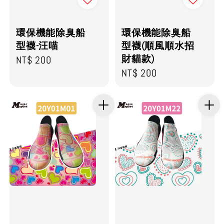
環保機能除臭船
環保機能除臭船
型襪-汪喵
型襪(順風順水招
財貓款)
Regular
NT$ 200
Regular
NT$ 200
price
price