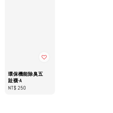
環保機能除臭五
趾襪-A
Regular
NT$ 250
price