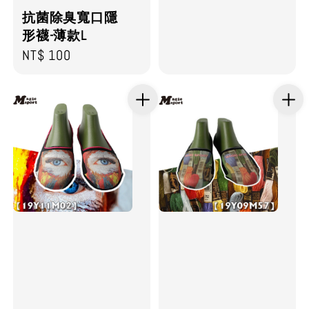
抗菌除臭寬口隱
形襪-薄款L
Regular
NT$ 100
price