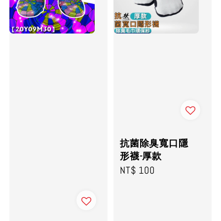
抗菌除臭寬口隱
形襪-厚款
Regular
NT$ 100
price