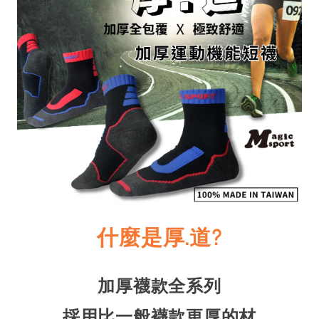
什麼是厚.道?
加厚襪款全系列
採用比一般襪款更厚的材