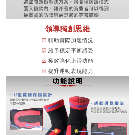
領導獨創思維
☑
輔助實際加速情況
☑
給予穩定平衡感受
☑
極致強化止滑功能
☑
提升運動表現能力