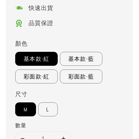
快速出貨
品質保證
顏色
基本款-紅
基本款-藍
彩面款-紅
彩面款-藍
尺寸
M
L
數量