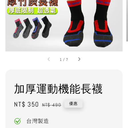
1
/
7
加厚運動機能長襪
Sale
NT$ 350
Regular
優惠
NT$ 490
price
price
台灣製造