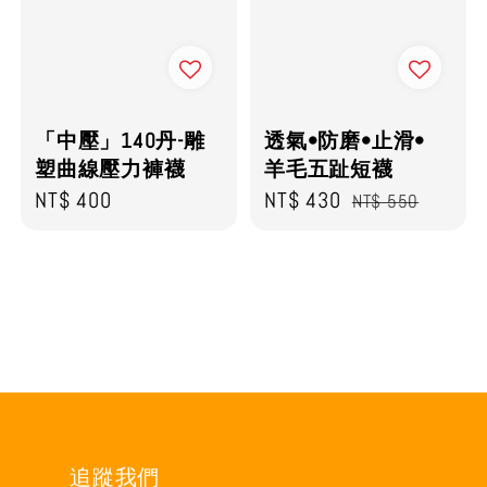
「中壓」140丹-雕
透氣•防磨•止滑•
塑曲線壓力褲襪
羊毛五趾短襪
Regular
NT$ 400
Sale
NT$ 430
Regular
NT$ 550
price
price
price
追蹤我們