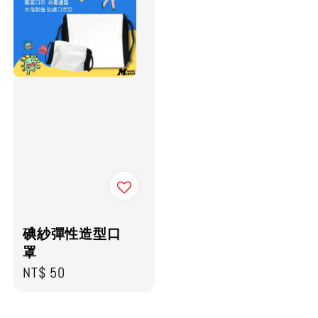
碘紗彈性造型口
罩
Regular
NT$ 50
price