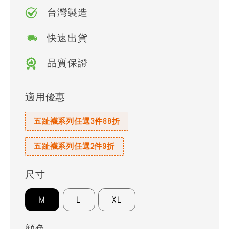
台灣製造
快速出貨
品質保證
適用優惠
五趾襪系列任選3件88折
五趾襪系列任選2件9折
尺寸
M
L
XL
顔色