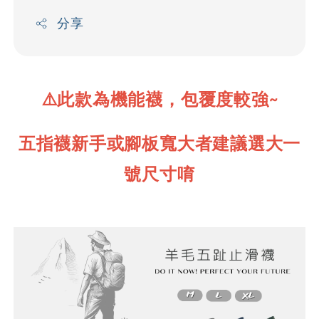
分享
⚠️此款為機能襪，
包覆度較強
~
五指襪新手或腳板寬大者建議選大一
號尺寸唷