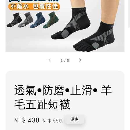
1
/
8
透氣•防磨•止滑• 羊
毛五趾短襪
Sale
NT$ 430
Regular
優惠
NT$ 550
price
price