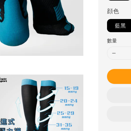
顔色
藍黑
數量