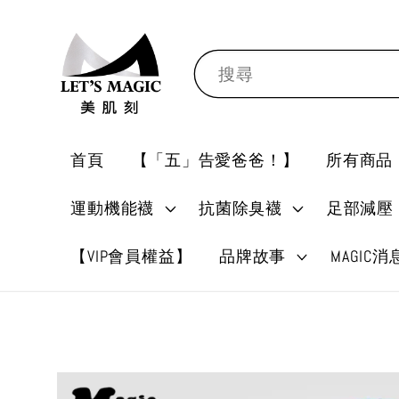
搜尋
首頁
【「五」告愛爸爸！】
所有商品
運動機能襪
抗菌除臭襪
足部減壓
【VIP會員權益】
品牌故事
MAGIC