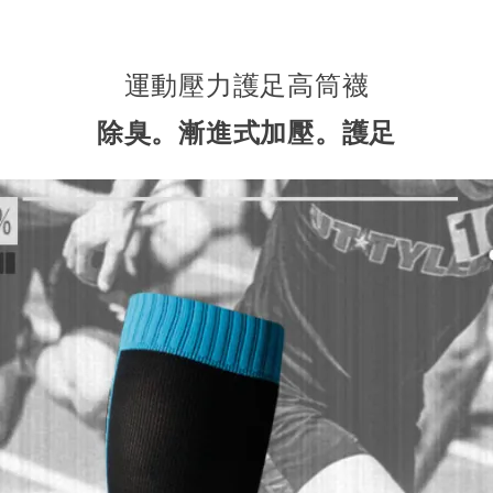
運動壓力護足高筒襪
除臭。漸進式加壓。護足