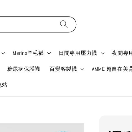
Merino羊毛襪
日間專用壓力襪
夜間專
糖尿病保護襪
百變客製襪
AMME 超自在美
消息站