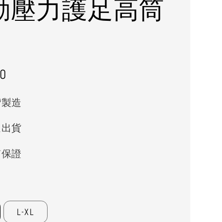
動壓力護足高筒
r
0
灣製造
速出貨
質保證
L-XL