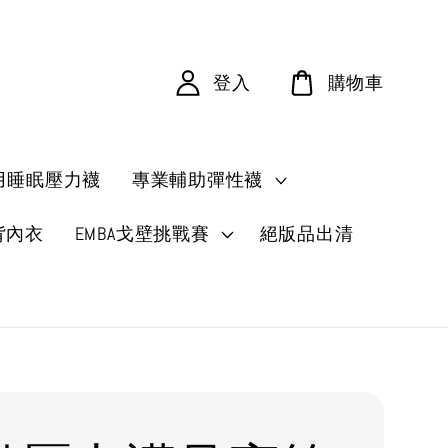
登入
購物車
用睡眠壓力襪
專業輔助彈性襪
背內衣
EMBA戈壁挑戰賽
絕版品出清