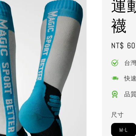
運
襪
Regula
NT$ 60
price
台
快
品
尺寸
M-L