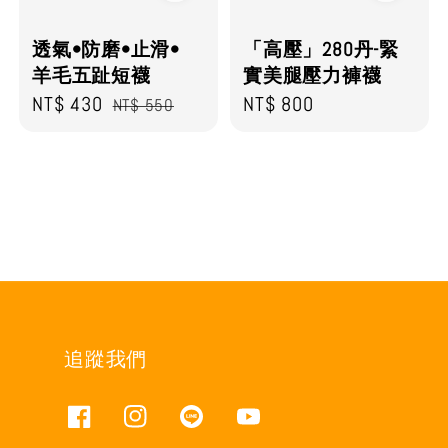
透氣•防磨•止滑•
「高壓」280丹-緊
羊毛五趾短襪
實美腿壓力褲襪
Sale
NT$ 430
Regular
Regular
NT$ 800
NT$ 550
price
price
price
追蹤我們