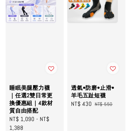
睡眠美腿壓力襪
透氣•防磨•止滑•
｜任選2雙日常更
羊毛五趾短襪
換優惠組｜4款材
Sale
NT$ 430
Regular
NT$ 550
質自由搭配
price
price
Sale
NT$ 1,090
-
NT$
price
1,388