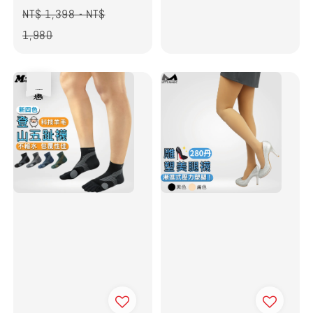
Regular
NT$ 1,398
-
NT$
price
1,980
優惠