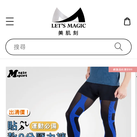
搜尋
絕版品出清$599