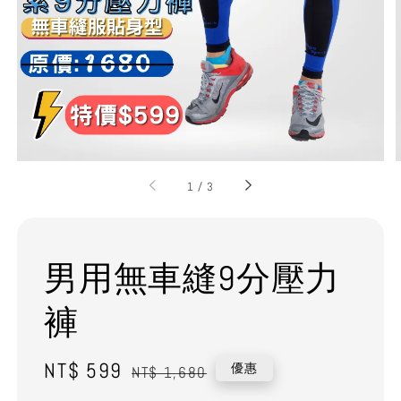
1
/
3
男用無車縫9分壓力
褲
Sale
NT$ 599
Regular
優惠
NT$ 1,680
price
price