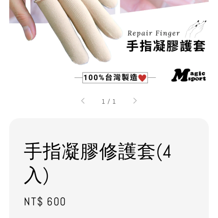
1
/
1
手指凝膠修護套(4
入)
Regular
NT$ 600
price