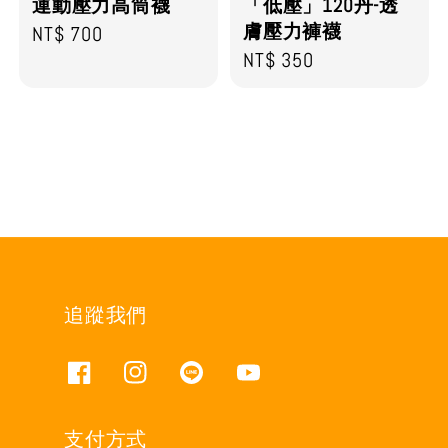
運動壓力高筒襪
「低壓」120丹-透
膚壓力褲襪
Regular
NT$ 700
Regular
NT$ 350
price
price
追蹤我們
支付方式