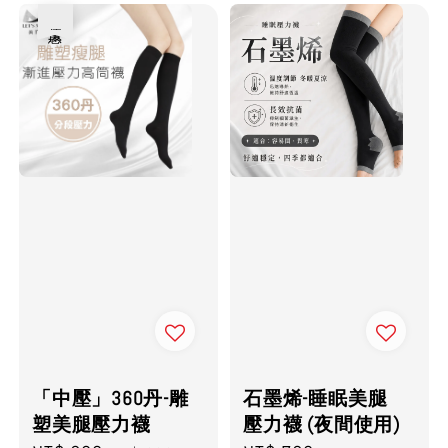
優惠
「中壓」360丹-雕
石墨烯-睡眠美腿
塑美腿壓力襪
壓力襪 (夜間使用)