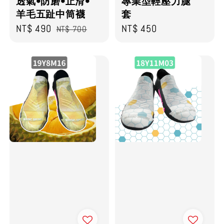
透氣•防磨•止滑•
專業型輕壓力腿
羊毛五趾中筒襪
套
Sale
NT$ 490
Regular
Regular
NT$ 450
NT$ 700
price
price
price