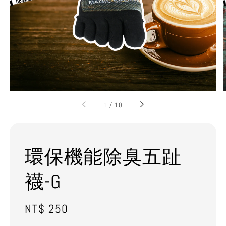
1
/
10
環保機能除臭五趾
襪-G
Regular
NT$ 250
price