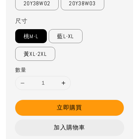
20Y38W02
20Y38W03
尺寸
桃M-L
藍L-XL
黃XL-2XL
數量
立即購買
加入購物車