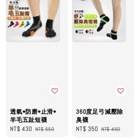
透氣•防磨•止滑•
360度足弓減壓除
羊毛五趾短襪
臭襪
Sale
NT$ 430
Regular
Sale
NT$ 350
Regular
NT$ 550
NT$ 450
price
price
price
price