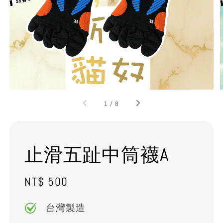
1
/
8
止滑五趾中筒襪A
Regular
NT$ 500
price
台灣製造