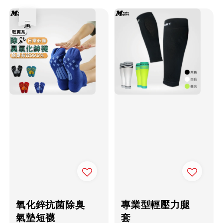
優惠
氧化鋅抗菌除臭
專業型輕壓力腿
氣墊短襪
套