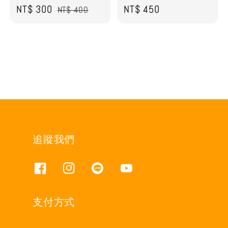
Sale
NT$ 300
Regular
Regular
NT$ 450
NT$ 400
price
price
price
追蹤我們
支付方式