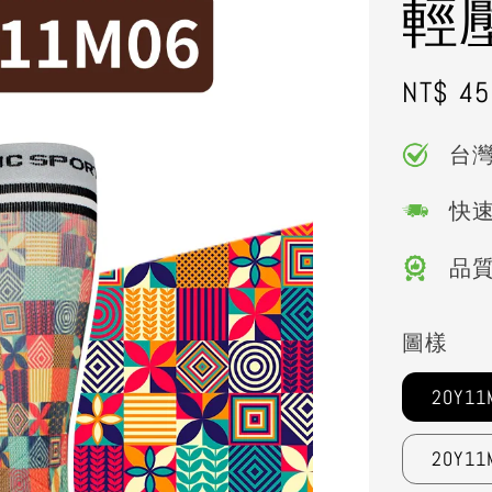
輕
Regula
NT$ 45
price
台
快
品
圖樣
20Y11
20Y11