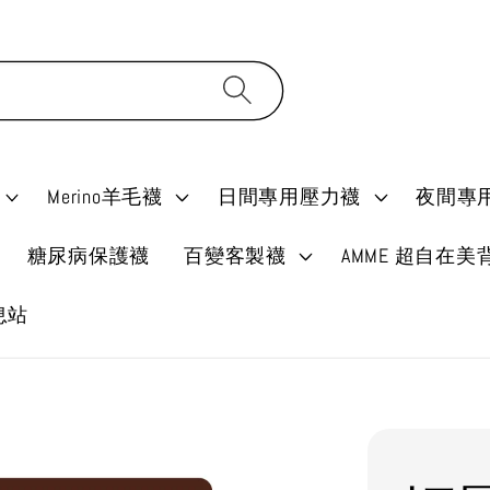
Merino羊毛襪
日間專用壓力襪
夜間專
糖尿病保護襪
百變客製襪
AMME 超自在美
消息站