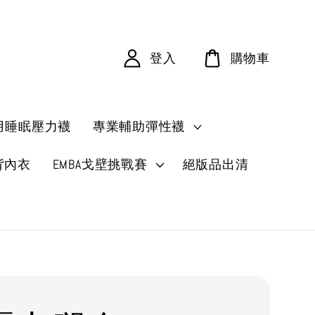
登入
購物車
用睡眠壓力襪
專業輔助彈性襪
背內衣
EMBA戈壁挑戰賽
絕版品出清