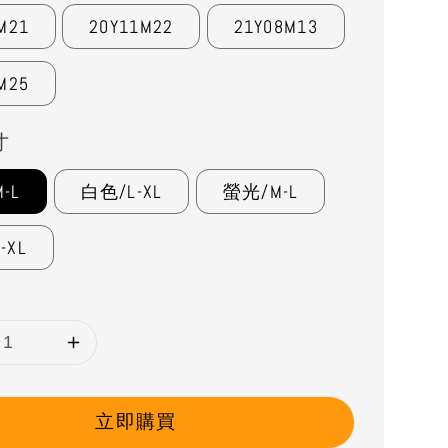
M21
20Y11M22
21Y08M13
M25
寸
-L
白色/L-XL
螢光/M-L
-XL
立即購買