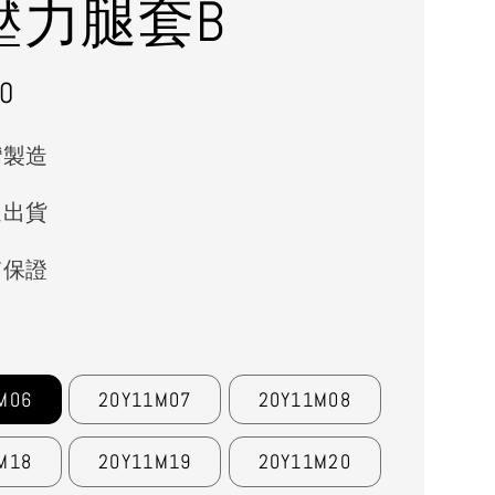
壓力腿套B
r
0
灣製造
速出貨
質保證
M06
20Y11M07
20Y11M08
M18
20Y11M19
20Y11M20