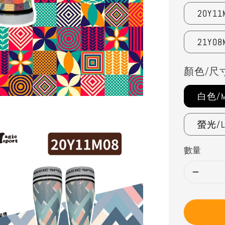
20Y11
21Y08
顏色/尺
白色/M
螢光/L
數量