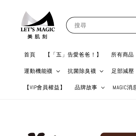
搜尋
首頁
【「五」告愛爸爸！】
所有商品
運動機能襪
抗菌除臭襪
足部減壓
【VIP會員權益】
品牌故事
MAGIC