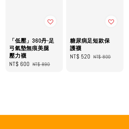
「低壓」360丹-足
糖尿病足短款保
弓氣墊無痕美腿
護襪
壓力襪
Sale
NT$ 520
Regular
NT$ 800
Sale
NT$ 600
Regular
NT$ 890
price
price
price
price