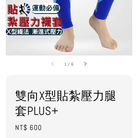
1
/
6
雙向X型貼紮壓力腿
套PLUS+
Regular
NT$ 600
price