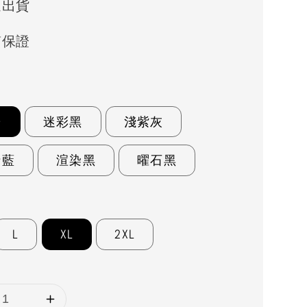
速出貨
質保證
粉
迷彩黑
淺紫灰
士藍
渲染黑
曜石黑
L
XL
2XL