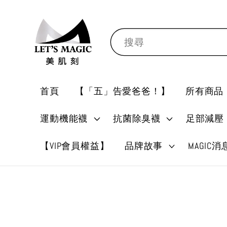
搜尋
首頁
【「五」告愛爸爸！】
所有商品
運動機能襪
抗菌除臭襪
足部減壓
【VIP會員權益】
品牌故事
MAGIC