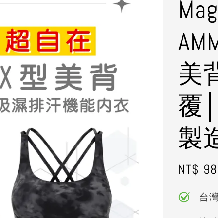
Mag
AM
美
覆
製
Regula
NT$ 98
price
台