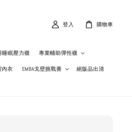
登入
購物車
用睡眠壓力襪
專業輔助彈性襪
背內衣
EMBA戈壁挑戰賽
絕版品出清