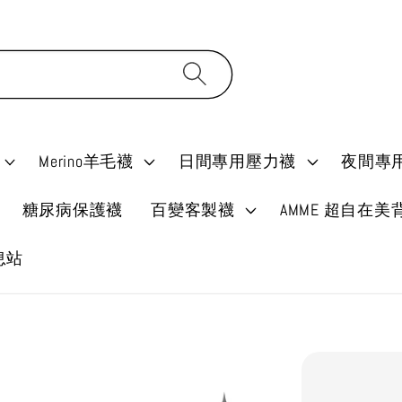
Merino羊毛襪
日間專用壓力襪
夜間專
糖尿病保護襪
百變客製襪
AMME 超自在美
消息站