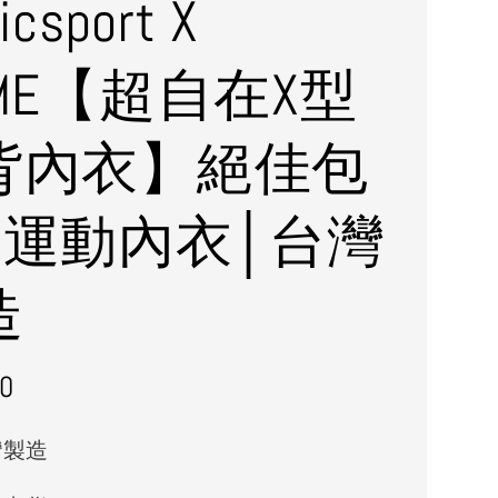
icsport X
ME【超自在X型
背內衣】絕佳包
│運動內衣│台灣
造
r
0
灣製造