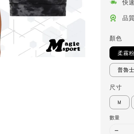
快
品
顏色
柔霧
普魯
尺寸
M
數量