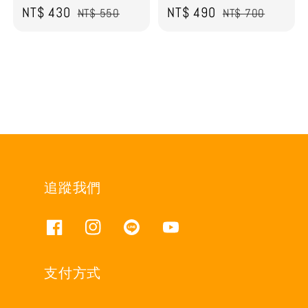
Sale
NT$ 430
Regular
Sale
NT$ 490
Regular
NT$ 550
NT$ 700
price
price
price
price
追蹤我們
支付方式