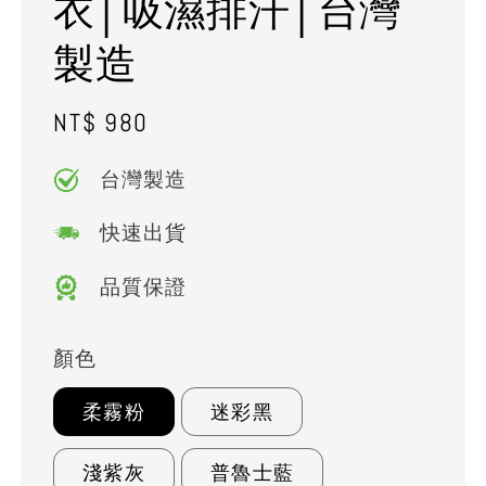
衣│吸濕排汗│台灣
製造
Regular
NT$ 980
price
台灣製造
快速出貨
品質保證
顏色
柔霧粉
迷彩黑
淺紫灰
普魯士藍