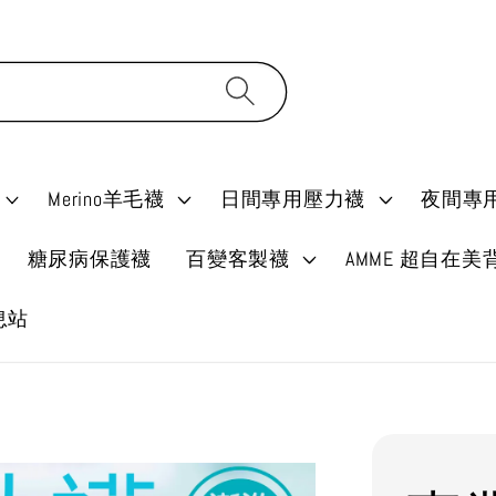
Merino羊毛襪
日間專用壓力襪
夜間專
糖尿病保護襪
百變客製襪
AMME 超自在美
消息站