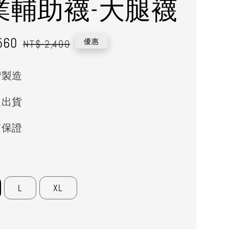
業輔助襪-大腿襪
560
Regular
優惠
NT$ 2,400
price
灣製造
速出貨
質保證
L
XL