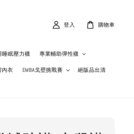
登入
購物車
用睡眠壓力襪
專業輔助彈性襪
背內衣
EMBA戈壁挑戰賽
絕版品出清