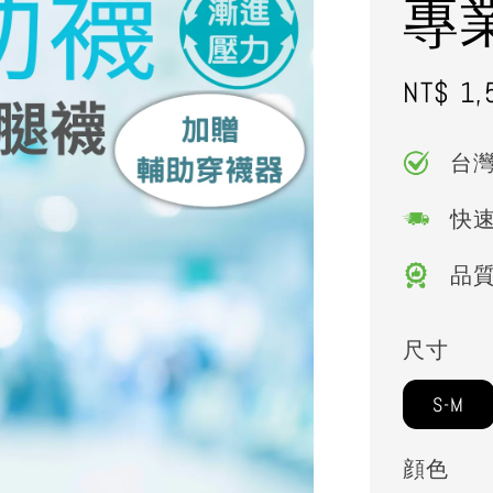
專
Sale
NT$ 1,
price
台
快
品
尺寸
S-M
顔色