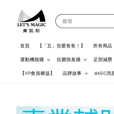
搜尋
首頁
【「五」告愛爸爸！】
所有商品
運動機能襪
抗菌除臭襪
足部減壓
【VIP會員權益】
品牌故事
MAGIC