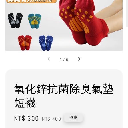
1
/
6
氧化鋅抗菌除臭氣墊
短襪
Sale
NT$ 300
Regular
優惠
NT$ 400
price
price