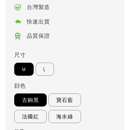
台灣製造
快速出貨
品質保證
尺寸
M
L
顔色
古銅黑
寶石藍
法國紅
海水綠