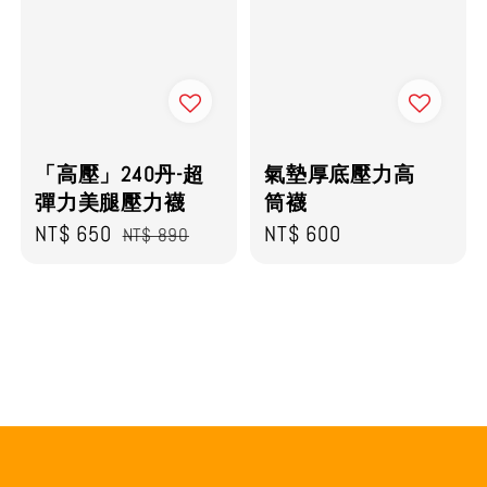
「高壓」240丹-超
氣墊厚底壓力高
彈力美腿壓力襪
筒襪
Sale
NT$ 650
Regular
Regular
NT$ 600
NT$ 890
price
price
price