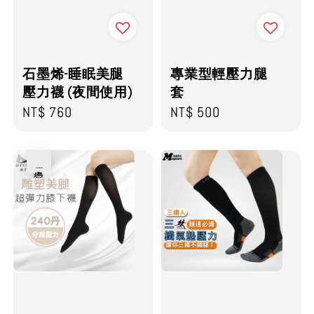
石墨烯-睡眠美腿
專業型輕壓力腿
壓力襪 (夜間使用)
套
Regular
NT$ 760
Regular
NT$ 500
price
price
優惠