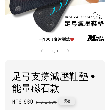
1
/
1
足弓支撐減壓鞋墊 •
能量磁石款
Sale
NT$ 960
Regular
優惠
NT$ 1,500
price
price