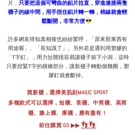
片，
只要把這個可彎曲的鋁片拉直，穿進連接兩隻
襪子的線中間，用手捏住鋁片轉一轉，棉線就會輕
鬆斷開，非常方便
許多網友得知真相後也紛紛驚呼，「原來那東西有
用途喔」、「長知識了」。另外若是遇到用塑膠的
「T字釘」，用力扯開很容易讓襪子留下小洞，這時
只要捏緊T字的橫條部分，讓新襪子轉動個幾圈，塑
膠釘就會斷掉。
買新襪，選擇美肌刻MAGIC SPORT
多種款式可以選擇，短襪、長襪、中筒襪、高筒
襪、膝上襪、庫襪，應有盡有！
👣👣
▶
前往購買 GO ▶