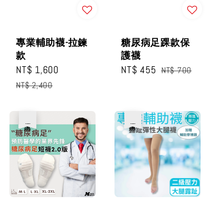
專業輔助襪-拉鍊
糖尿病足踝款保
款
護襪
Sale
NT$ 1,600
Regular
Sale
NT$ 455
Regular
NT$ 700
price
price
price
price
NT$ 2,400
優惠
優惠