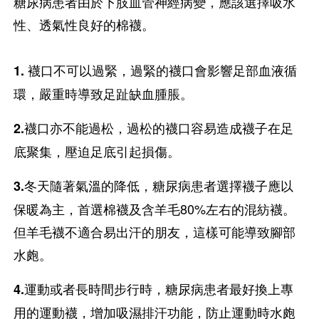
糖尿病患者由於下肢血管神經病變，應該選擇吸水
性、透氣性良好的棉襪。
襪口不可以過緊，過緊的襪口會影響足部血液循
1.
環，嚴重時導致足趾缺血腫脹。
襪口亦不能過松，過松的襪口容易造成襪子在足
2.
底聚集，壓迫足底引起損傷。
冬天隨著氣溫的降低，糖尿病患者選擇襪子應以
3.
保暖為主，首選棉襪及含羊毛80%左右的混紡襪。
但羊毛襪不適合易出汗的朋友，這樣可能導致腳部
水皰。
運動或者長時間步行時，糖尿病患者最好換上專
4.
用的運動襪，增加吸濕排汗功能，防止運動時水皰